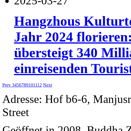
2025-03-27
Hangzhous Kulturt
Jahr 2024 florieren
übersteigt 340 Mill
einreisenden Touris
Prev
3
4
5
6
7
8
9
10
11
12
Next
Adresse: Hof b6-6, Manjusri
Street
Geöffnet in 2008, Buddha 