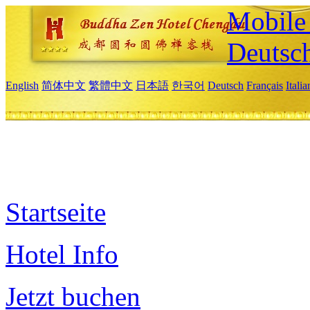
Mobile 
Deutsc
English
简体中文
繁體中文
日本語
한국어
Deutsch
Français
Itali
Startseite
Hotel Info
Jetzt buchen